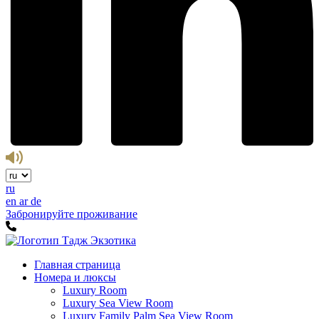
ru
en
ar
de
Забронируйте проживание
Главная страница
Номера и люксы
Luxury Room
Luxury Sea View Room
Luxury Family Palm Sea View Room