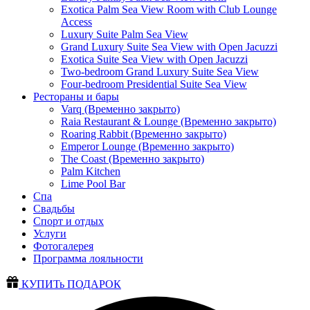
Exotica Palm Sea View Room with Club Lounge
Access
Luxury Suite Palm Sea View
Grand Luxury Suite Sea View with Open Jacuzzi
Exotica Suite Sea View with Open Jacuzzi
Two-bedroom Grand Luxury Suite Sea View
Four-bedroom Presidential Suite Sea View
Рестораны и бары
Varq (Временно закрыто)
Raia Restaurant & Lounge (Временно закрыто)
Roaring Rabbit (Временно закрыто)
Emperor Lounge (Временно закрыто)
The Coast (Временно закрыто)
Palm Kitchen
Lime Pool Bar
Спа
Свадьбы
Спорт и отдых
Услуги
Фотогалерея
Программа лояльности
КУПИТь ПОДАРОК